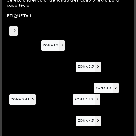
Selecciona el color de fondo y el icono o texto para
cada tecla
ETIQUETA 1
>
ZONA 1.2
>
ZONA 2.3
>
ZONA 3.3
>
ZONA 3.4.1
>
ZONA 3.4.2
>
ZONA 4.3
>