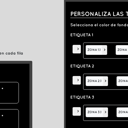
PERSONALIZA LAS 
Selecciona el color de fondo
ETIQUETA 1
>
ZONA 1.1
>
ZONA 
en cada fila
ETIQUETA 2
>
ZONA 2.1
>
ZONA 
ETIQUETA 3
>
ZONA 3.1
>
ZONA 