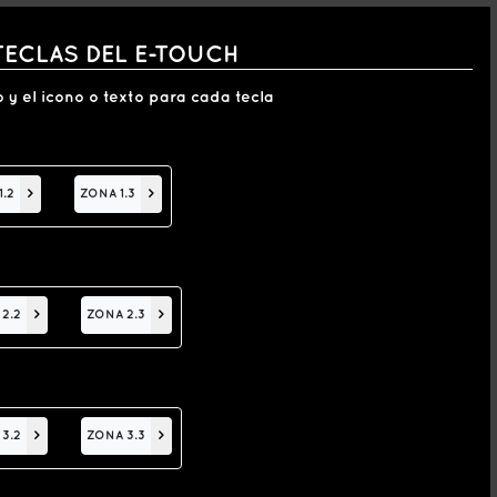
TECLAS DEL E-TOUCH
 y el icono o texto para cada tecla
1.2
>
ZONA 1.3
>
2.2
>
ZONA 2.3
>
3.2
>
ZONA 3.3
>