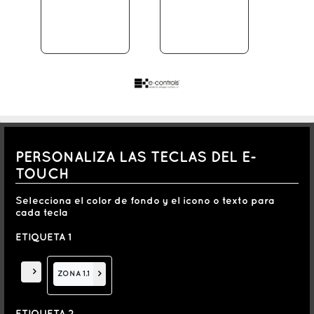
"El diseño final del configurador puede tener ligeras
variaciones en la creación del mismo en su versión real"
PERSONALIZA LAS TECLAS DEL E-
TOUCH
Selecciona el color de fondo y el icono o texto para
cada tecla
ETIQUETA 1
>
ZONA 1.1
>
ETIQUETA 2